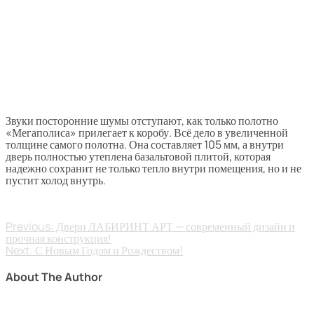
Звуки посторонние шумы отступают, как только полотно
«Мегаполиса» прилегает к коробу. Всё дело в увеличенной
толщине самого полотна. Она составляет 105 мм, а внутри
дверь полностью утеплена базальтовой плитой, которая
надежно сохранит не только тепло внутри помещения, но и не
пустит холод внутрь.
Previous:
Двери ЛАБИРИНТ АРТ — современный дизайн и
прочная конструкция!
Next:
С Новым Годом и Рождеством!
About The Author