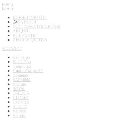
Menu
Menu
КОНФИГУРАТОР
24
КАТАЛОГ
ДОСТАВКА И МОНТАЖ
АКЦИИ
КОНТАКТЫ
ПРОИЗВОДСТВО
КАТАЛОГ
Лаб 1 Про
Лаб 2 Про
СмартЛаб
Пиано Смарт 2.0
Соналаб
KARMINA
Иссида
ROYAL
CREDOR
ПИАНО
СкайЛаб
ЭвоЛаб
ЛеоЛаб
Шторм