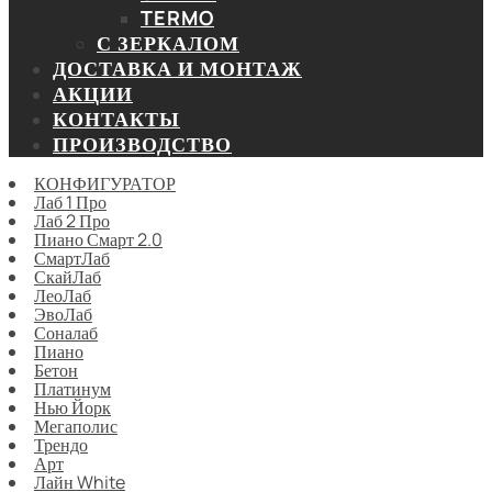
TERMO
С ЗЕРКАЛОМ
ДОСТАВКА И МОНТАЖ
АКЦИИ
КОНТАКТЫ
ПРОИЗВОДСТВО
КОНФИГУРАТОР
Лаб 1 Про
Лаб 2 Про
Пиано Смарт 2.0
СмартЛаб
СкайЛаб
ЛеоЛаб
ЭвоЛаб
Соналаб
Пиано
Бетон
Платинум
Нью Йорк
Мегаполис
Трендо
Арт
Лайн White