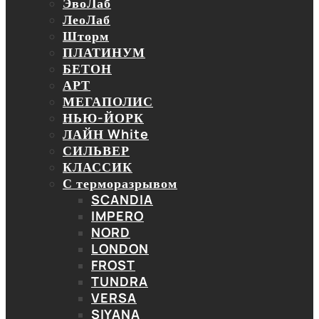
ЭвоЛаб
ЛеоЛаб
Шторм
ПЛАТИНУМ
БЕТОН
АРТ
МЕГАПОЛИС
НЬЮ-ЙОРК
ЛАЙН White
СИЛЬВЕР
КЛАССИК
С терморазрывом
SCANDIA
IMPERO
NORD
LONDON
FROST
TUNDRA
VERSA
SIYANA