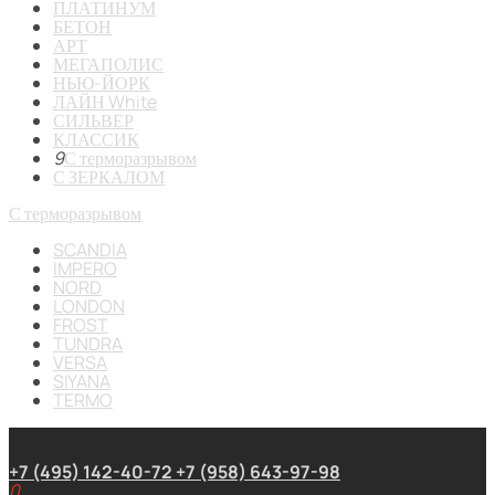
ПЛАТИНУМ
БЕТОН
АРТ
МЕГАПОЛИС
НЬЮ-ЙОРК
ЛАЙН White
СИЛЬВЕР
КЛАССИК
9
С терморазрывом
С ЗЕРКАЛОМ
С терморазрывом
SCANDIA
IMPERO
NORD
LONDON
FROST
TUNDRA
VERSA
SIYANA
TERMO
+7 (495) 142-40-72
+7 (958) 643-97-98
0