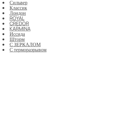
Сильвер
Классик
Лондон
ROYAL
CREDOR
KARMINA
Иссида
Шторм
С ЗЕРКАЛОМ
С терморазрывом