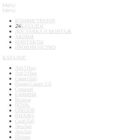
Menu
Menu
КОНФИГУРАТОР
24
КАТАЛОГ
ДОСТАВКА И МОНТАЖ
АКЦИИ
КОНТАКТЫ
ПРОИЗВОДСТВО
КАТАЛОГ
Лаб 1 Про
Лаб 2 Про
СмартЛаб
Пиано Смарт 2.0
Соналаб
KARMINA
Иссида
ROYAL
CREDOR
ПИАНО
СкайЛаб
ЭвоЛаб
ЛеоЛаб
Шторм