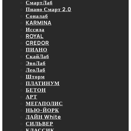
СмартЛаб
Пиано Смарт 2.0
Соналаб
KARMINA
Иссида
ROYAL
CREDOR
ПИАНО
СкайЛаб
ЭвоЛаб
ЛеоЛаб
Шторм
ПЛАТИНУМ
БЕТОН
АРТ
МЕГАПОЛИС
НЬЮ-ЙОРК
ЛАЙН White
СИЛЬВЕР
КЛАССИК