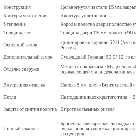
Конструкция
Цельногнутая из стали 1,5 мм, закр
Контуры уплотнения
3 контура уплотнения
Утепление
Короб и полотно двери полностью у
Толщина, вес
Толщина двери 115 мм, полотно 90 м
Цилиндровый Гардиан 32.11 (4-го н
Основной замок
Россия)
Дополнительный замок
Сувальдный Гардиан 30.01 (2-го кла
Металл с покрытием «Муар» черный,
Отделка снаружи
нержавеющей стали, декоративная в
Внутренняя отделка
Панель 6 мм, цвет «Венге светлый»
Петли
На подшипниках скрытого типа — 3
Защита от снятия полотна
2 противосъемных ригеля
Броненакладка врезная, накладка што
Полный комплект
ручка, ночная задвижка, цилиндр к
эксцентрик.