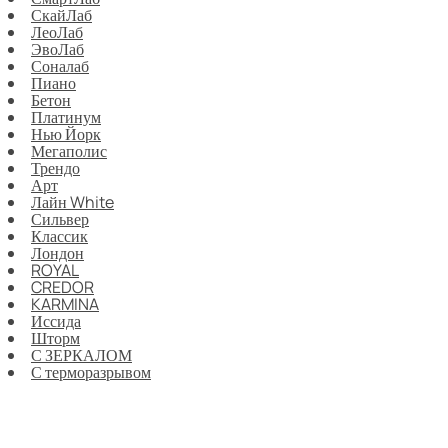
СкайЛаб
ЛеоЛаб
ЭвоЛаб
Соналаб
Пиано
Бетон
Платинум
Нью Йорк
Мегаполис
Трендо
Арт
Лайн White
Сильвер
Классик
Лондон
ROYAL
CREDOR
KARMINA
Иссида
Шторм
С ЗЕРКАЛОМ
С терморазрывом