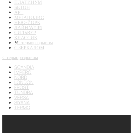
ПЛАТИНУМ
БЕТОН
АРТ
МЕГАПОЛИС
НЬЮ-ЙОРК
ЛАЙН White
СИЛЬВЕР
КЛАССИК
9
С терморазрывом
С ЗЕРКАЛОМ
С терморазрывом
SCANDIA
IMPERO
NORD
LONDON
FROST
TUNDRA
VERSA
SIYANA
TERMO