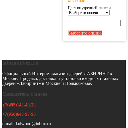
41300.00₽
вариаций.
Опции
Цвет внутренней панели
можно
выбрать
на
странице
товара.
Выберите опцию
labirintdveri.ru
Официальный Интернет-магазин дверей ЛАБИРИНТ в
Москве. Продажа, доставка и установка входных стальных
дверей «Лабиринт» в Москве и Подмосковье.
Свяжитесь с нами
+7(495)142-40-72
+7(958)643-97-98
e-mail: ladwood@inbox.ru