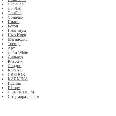
СкайЛаб
ЛеоЛаб
ЭвоЛаб
Соналаб
Пиано
Бетон
Платинум
Нью Йорк
Мегаполис
Трендо
Арт
Лайн White
Сильвер
Классик
Лондон
ROYAL
CREDOR
KARMINA
Иссида
Шторм
С ЗЕРКАЛОМ
С терморазрывом