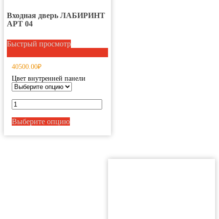
Входная дверь ЛАБИРИНТ
АРТ 04
Этот
товар
Быстрый просмотр
имеет
несколько
40500.00₽
вариаций.
Опции
Цвет внутренней панели
можно
выбрать
на
странице
товара.
Выберите опцию