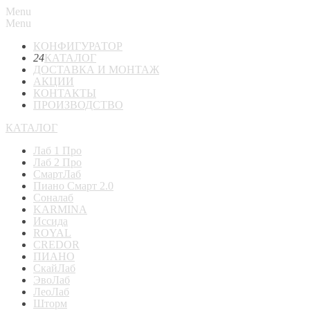
Menu
Menu
КОНФИГУРАТОР
24
КАТАЛОГ
ДОСТАВКА И МОНТАЖ
АКЦИИ
КОНТАКТЫ
ПРОИЗВОДСТВО
КАТАЛОГ
Лаб 1 Про
Лаб 2 Про
СмартЛаб
Пиано Смарт 2.0
Соналаб
KARMINA
Иссида
ROYAL
CREDOR
ПИАНО
СкайЛаб
ЭвоЛаб
ЛеоЛаб
Шторм