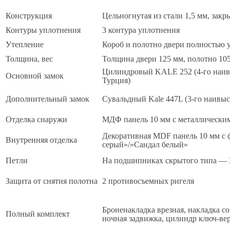
Конструкция
Цельногнутая из стали 1,5 мм, зак
Контуры уплотнения
3 контура уплотнения
Утепление
Короб и полотно двери полностью 
Толщина, вес
Толщина двери 125 мм, полотно 105
Цилиндровый KALE 252 (4-го наивы
Основной замок
Турция)
Дополнительный замок
Сувальдный Kale 447L (3-го наивыс
Отделка снаружи
МДФ панель 10 мм с металлическим
Декоративная MDF панель 10 мм с 
Внутренняя отделка
серый»/»Сандал белый»
Петли
На подшипниках скрытого типа — 
Защита от снятия полотна
2 противосъемных ригеля
Броненакладка врезная, накладка со 
Полный комплект
ночная задвижка, цилиндр ключ-ве