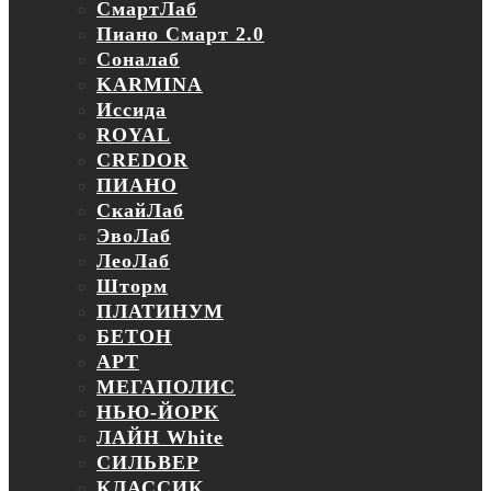
СмартЛаб
Пиано Смарт 2.0
Соналаб
KARMINA
Иссида
ROYAL
CREDOR
ПИАНО
СкайЛаб
ЭвоЛаб
ЛеоЛаб
Шторм
ПЛАТИНУМ
БЕТОН
АРТ
МЕГАПОЛИС
НЬЮ-ЙОРК
ЛАЙН White
СИЛЬВЕР
КЛАССИК