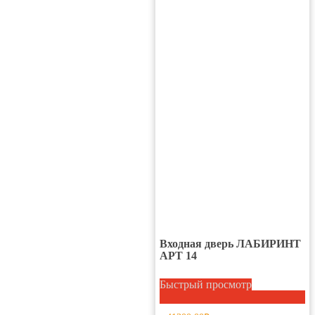
Входная дверь ЛАБИРИНТ
АРТ 14
Этот
товар
Быстрый просмотр
имеет
несколько