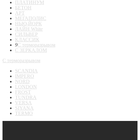
ПЛАТИНУМ
БЕТОН
АРТ
МЕГАПОЛИС
НЬЮ-ЙОРК
ЛАЙН White
СИЛЬВЕР
КЛАССИК
9
С терморазрывом
С ЗЕРКАЛОМ
С терморазрывом
SCANDIA
IMPERO
NORD
LONDON
FROST
TUNDRA
VERSA
SIYANA
TERMO