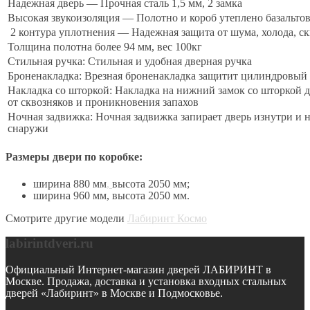
Надежная дверь — Прочная сталь 1,5 мм, 2 замка
Высокая звукоизоляция — Полотно и короб утеплено базальто
2 контура уплотнения — Надежная защита от шума, холода, ск
Толщина полотна более 94 мм, вес 100кг
Стильная ручка: Стильная и удобная дверная ручка
Броненакладка: Врезная броненакладка защитит цилиндровый 
Накладка со шторкой: Накладка на нижний замок со шторкой 
от сквозняков и проникновения запахов
Ночная задвижка: Ночная задвижка запирает дверь изнутри и н
снаружи
Размеры двери по коробке:
ширина 880 мм
,
высота 2050 мм;
ширина 960 мм, высота 2050 мм.
Смотрите другие модели
Лабиринт Космо
labirintdveri.ru
Официальный Интернет-магазин дверей ЛАБИРИНТ в
Москве. Продажа, доставка и установка входных стальных
дверей «Лабиринт» в Москве и Подмосковье.