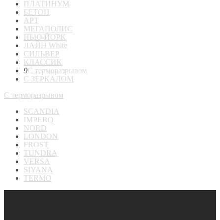
ПЛАТИНУМ
БЕТОН
АРТ
МЕГАПОЛИС
НЬЮ-ЙОРК
ЛАЙН White
СИЛЬВЕР
КЛАССИК
9
С терморазрывом
С ЗЕРКАЛОМ
С терморазрывом
SCANDIA
IMPERO
NORD
LONDON
FROST
TUNDRA
VERSA
SIYANA
TERMO