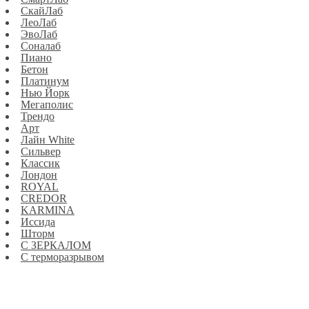
СкайЛаб
ЛеоЛаб
ЭвоЛаб
Соналаб
Пиано
Бетон
Платинум
Нью Йорк
Мегаполис
Трендо
Арт
Лайн White
Сильвер
Классик
Лондон
ROYAL
CREDOR
KARMINA
Иссида
Шторм
С ЗЕРКАЛОМ
С терморазрывом