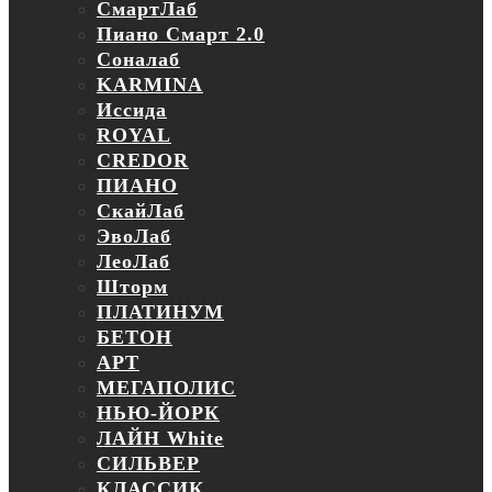
СмартЛаб
Пиано Смарт 2.0
Соналаб
KARMINA
Иссида
ROYAL
CREDOR
ПИАНО
СкайЛаб
ЭвоЛаб
ЛеоЛаб
Шторм
ПЛАТИНУМ
БЕТОН
АРТ
МЕГАПОЛИС
НЬЮ-ЙОРК
ЛАЙН White
СИЛЬВЕР
КЛАССИК