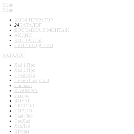
Menu
Menu
КОНФИГУРАТОР
24
КАТАЛОГ
ДОСТАВКА И МОНТАЖ
АКЦИИ
КОНТАКТЫ
ПРОИЗВОДСТВО
КАТАЛОГ
Лаб 1 Про
Лаб 2 Про
СмартЛаб
Пиано Смарт 2.0
Соналаб
KARMINA
Иссида
ROYAL
CREDOR
ПИАНО
СкайЛаб
ЭвоЛаб
ЛеоЛаб
Шторм