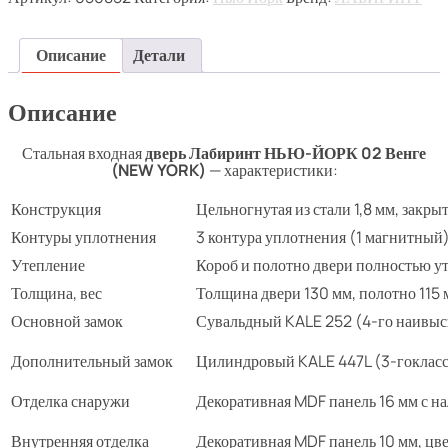
Описание
Детали
Описание
Стальная входная
дверь Лабиринт НЬЮ-ЙОРК 02 Венге
(NEW YORK)
— характеристики:
Конструкция
Цельногнутая из стали 1,8 мм, закр
Контуры уплотнения
3 контура уплотнения (1 магнитный
Утепление
Короб и полотно двери полностью у
Толщина, вес
Толщина двери 130 мм, полотно 115 м
Основной замок
Сувальдный KALE 252 (4-го наивысш
Дополнительный замок
Цилиндровый KALE 447L (3-гокласса
Отделка снаружи
Декоративная MDF панель 16 мм с н
Внутренняя отделка
Декоративная MDF панель 10 мм, цв