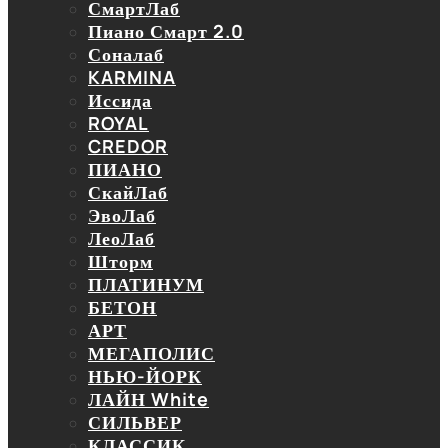
СмартЛаб
Пиано Смарт 2.0
Соналаб
KARMINA
Иссида
ROYAL
CREDOR
ПИАНО
СкайЛаб
ЭвоЛаб
ЛеоЛаб
Шторм
ПЛАТИНУМ
БЕТОН
АРТ
МЕГАПОЛИС
НЬЮ-ЙОРК
ЛАЙН White
СИЛЬВЕР
КЛАССИК