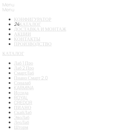
Menu
Menu
КОНФИГУРАТОР
24
КАТАЛОГ
ДОСТАВКА И МОНТАЖ
АКЦИИ
КОНТАКТЫ
ПРОИЗВОДСТВО
КАТАЛОГ
Лаб 1 Про
Лаб 2 Про
СмартЛаб
Пиано Смарт 2.0
Соналаб
KARMINA
Иссида
ROYAL
CREDOR
ПИАНО
СкайЛаб
ЭвоЛаб
ЛеоЛаб
Шторм