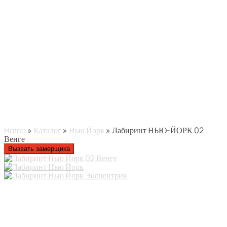
Home
»
Каталог
»
Нью Йорк
» Лабиринт НЬЮ-ЙОРК 02
Венге
Вызвать замерщика