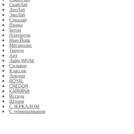
СкайЛаб
ЛеоЛаб
ЭвоЛаб
Соналаб
Пиано
Бетон
Платинум
Нью Йорк
Мегаполис
Трендо
Арт
Лайн White
Сильвер
Классик
Лондон
ROYAL
CREDOR
KARMINA
Иссида
Шторм
С ЗЕРКАЛОМ
С терморазрывом