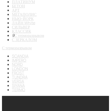
ПЛАТИНУМ
БЕТОН
АРТ
МЕГАПОЛИС
НЬЮ-ЙОРК
ЛАЙН White
СИЛЬВЕР
КЛАССИК
9
С терморазрывом
С ЗЕРКАЛОМ
С терморазрывом
SCANDIA
IMPERO
NORD
LONDON
FROST
TUNDRA
VERSA
SIYANA
TERMO