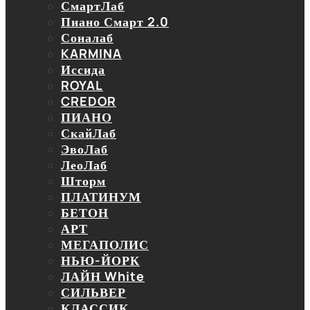
СмартЛаб
Пиано Смарт 2.0
Соналаб
KARMINA
Иссида
ROYAL
CREDOR
ПИАНО
СкайЛаб
ЭвоЛаб
ЛеоЛаб
Шторм
ПЛАТИНУМ
БЕТОН
АРТ
МЕГАПОЛИС
НЬЮ-ЙОРК
ЛАЙН White
СИЛЬВЕР
КЛАССИК