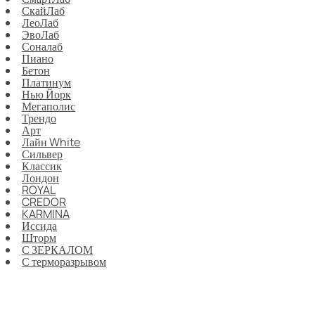
СкайЛаб
ЛеоЛаб
ЭвоЛаб
Соналаб
Пиано
Бетон
Платинум
Нью Йорк
Мегаполис
Трендо
Арт
Лайн White
Сильвер
Классик
Лондон
ROYAL
CREDOR
KARMINA
Иссида
Шторм
С ЗЕРКАЛОМ
С терморазрывом