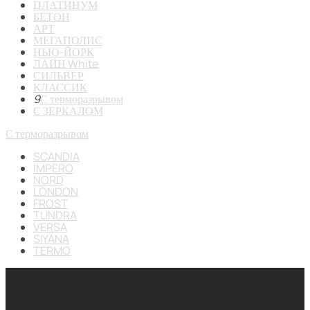
ПЛАТИНУМ
БЕТОН
АРТ
МЕГАПОЛИС
НЬЮ-ЙОРК
ЛАЙН White
СИЛЬВЕР
КЛАССИК
9
С терморазрывом
С ЗЕРКАЛОМ
С терморазрывом
SCANDIA
IMPERO
NORD
LONDON
FROST
TUNDRA
VERSA
SIYANA
TERMO