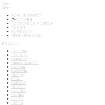
Menu
Menu
КОНФИГУРАТОР
24
КАТАЛОГ
ДОСТАВКА И МОНТАЖ
АКЦИИ
КОНТАКТЫ
ПРОИЗВОДСТВО
КАТАЛОГ
Лаб 1 Про
Лаб 2 Про
СмартЛаб
Пиано Смарт 2.0
Соналаб
KARMINA
Иссида
ROYAL
CREDOR
ПИАНО
СкайЛаб
ЭвоЛаб
ЛеоЛаб
Шторм