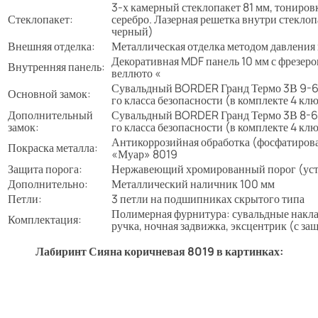
3-х камерный стеклопакет 81 мм, тониров
Стеклопакет:
серебро. Лазерная решетка внутри стеклоп
черный)
Внешняя отделка:
Металлическая отделка методом давления 
Декоративная MDF панель 10 мм с фрезеро
Внутренняя панель:
веллюто «
Сувальдный BORDER Гранд Термо 3В 9-6Э
Основной замок:
го класса безопасности (в комплекте 4 кл
Дополнительный
Сувальдный BORDER Гранд Термо 3В 8-6Э
замок:
го класса безопасности (в комплекте 4 кл
Антикоррозийная обработка (фосфатирова
Покраска металла:
«Муар» 8019
Защита порога:
Нержавеющий хромированный порог (уст
Дополнительно:
Металлический наличник 100 мм
Петли:
3 петли на подшипниках скрытого типа
Полимерная фурнитура: сувальдные накла
Комплектация:
ручка, ночная задвижка, эксцентрик (с за
Лабиринт Сияна коричневая 8019 в картинках: