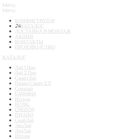
Menu
Menu
КОНФИГУРАТОР
24
КАТАЛОГ
ДОСТАВКА И МОНТАЖ
АКЦИИ
КОНТАКТЫ
ПРОИЗВОДСТВО
КАТАЛОГ
Лаб 1 Про
Лаб 2 Про
СмартЛаб
Пиано Смарт 2.0
Соналаб
KARMINA
Иссида
ROYAL
CREDOR
ПИАНО
СкайЛаб
ЭвоЛаб
ЛеоЛаб
Шторм