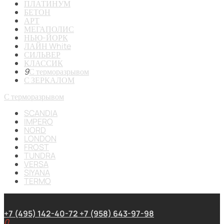
ПЛАТИНУМ
БЕТОН
АРТ
МЕГАПОЛИС
НЬЮ-ЙОРК
ЛАЙН White
СИЛЬВЕР
КЛАССИК
9
С терморазрывом
С ЗЕРКАЛОМ
С терморазрывом
SCANDIA
IMPERO
NORD
LONDON
FROST
TUNDRA
VERSA
SIYANA
TERMO
+7 (495) 142-40-72
+7 (958) 643-97-98
0