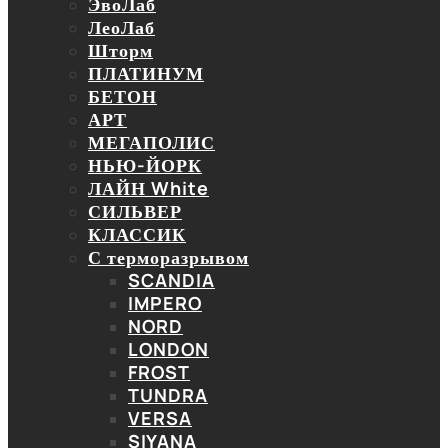
ЭвоЛаб
ЛеоЛаб
Шторм
ПЛАТИНУМ
БЕТОН
АРТ
МЕГАПОЛИС
НЬЮ-ЙОРК
ЛАЙН White
СИЛЬВЕР
КЛАССИК
С терморазрывом
SCANDIA
IMPERO
NORD
LONDON
FROST
TUNDRA
VERSA
SIYANA