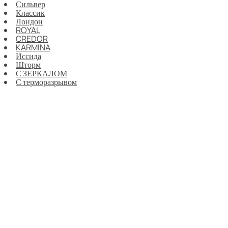
Сильвер
Классик
Лондон
ROYAL
CREDOR
KARMINA
Иссида
Шторм
С ЗЕРКАЛОМ
С терморазрывом