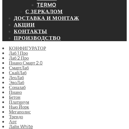
TERMO
С ЗЕРКАЛОМ
ДОСТАВКА И МОНТАЖ
АКЦИИ
КОНТАКТЫ
ПРОИЗВОДСТВО
КОНФИГУРАТОР
Лаб 1 Про
Лаб 2 Про
Пиано Смарт 2.0
СмартЛаб
СкайЛаб
ЛеоЛаб
ЭвоЛаб
Соналаб
Пиано
Бетон
Платинум
Нью Йорк
Мегаполис
Трендо
Арт
Лайн White